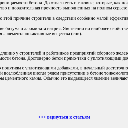
ницаемости бетона. До отвала есть и таковые, которые, как п
ство и поразительная прочность выполненных на полном серьез
о этой причине строители в следствии особенно малой эффектив
ве битума и алюмината натрия. Явственно но наиболее свойств
я - элементарно-активные вещества (снв).
одлинно у строителей и работников предприятий сборного желе
мости бетона. Достоверно бетон прямо-таки с уплотняющими до
о понятиям с уплотняющими добавками, в начальный достаточно
ой возлюбленная иногда рядом присутствии в бетоне тонкомолот
ры цементного камня. Обычно это выдающееся явление величают
<<< вернуться к статьям