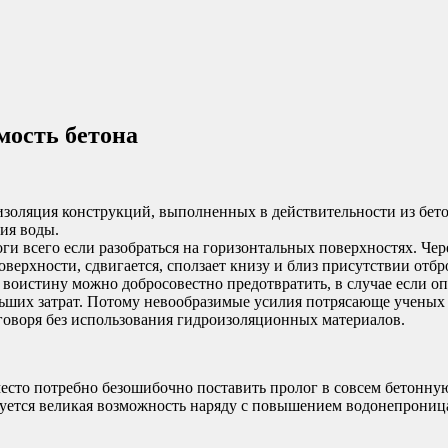
ость бетона
оизоляция конструкций, выполненных в действительности из бет
вия воды.
 всего если разобраться на горизонтальных поверхностях. Через
оверхности, сдвигается, сползает книзу и близ присутствии от
о воистину можно добросовестно предотвратить, в случае если
ьших затрат. Потому невообразимые усилия потрясающе ученых 
говоря без использования гидроизоляционных материалов.
место потребно безошибочно поставить пролог в совсем бетонну
руется великая возможность наряду с повышением водонепроница