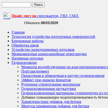
Прайс лист на
гипсокартон, ГВЛ, СМЛ.
Обновлен
08/03/2020
Главная
Технология устройства потолочных поверхностей
Крепежные работы
Обработка швов
Устройство разноуровневых потолков
Межкомнатные криволинейные перегородки
Натяжные потолки
Гидроизоляция
Моменты воздействующие на влагонепроницаемост
Портландцемент
Окрасочная и обмазочная в натуре гидроизоляция
Эффект при окраске флюатом
Рулонные строительные материалы
Гидроизоляционные штукатурки
Гидроизоляционные материалы стопроцентно из пл
Добавки повышающие водонепромокаемость бетон
Характеристики добавок для бетона
Минусы применения добавок для бетона