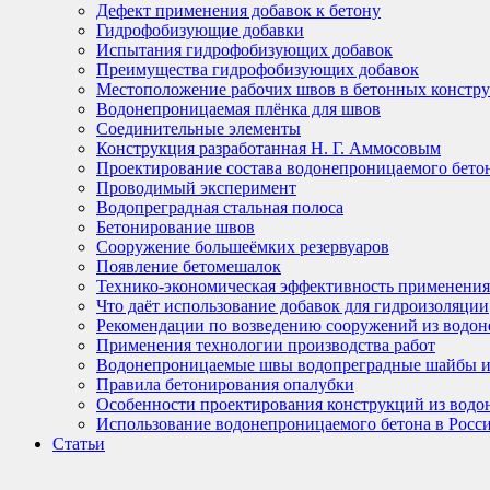
Дефект применения добавок к бетону
Гидрофобизующие добавки
Испытания гидрофобизующих добавок
Преимущества гидрофобизующих добавок
Местоположение рабочих швов в бетонных констр
Водонепроницаемая плёнка для швов
Соединительные элементы
Конструкция разработанная Н. Г. Аммосовым
Проектирование состава водонепроницаемого бето
Проводимый эксперимент
Водопреградная стальная полоса
Бетонирование швов
Сооружение большеёмких резервуаров
Появление бетомешалок
Технико-экономическая эффективность применения
Что даёт использование добавок для гидроизоляции
Рекомендации по возведению сооружений из водон
Применения технологии производства работ
Водонепроницаемые швы водопреградные шайбы 
Правила бетонирования опалубки
Особенности проектирования конструкций из водо
Использование водонепроницаемого бетона в Росс
Статьи