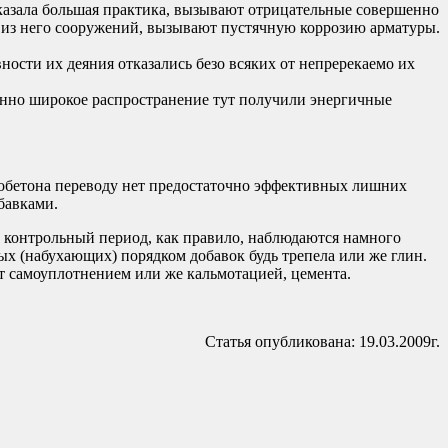
оказала большая практика, вызывают отрицательные совершенно
е из него сооружений, вызывают пустячную коррозию арматуры.
ности их деяния отказались безо всяких от непререкаемо их
енно широкое распространение тут получили энергичные
зобетона переводу нет предостаточно эффективных лишних
бавками.
 контрольный период, как правило, наблюдаются намного
ых (набухающих) порядком добавок будь трепела или же глин.
 самоуплотнением или же кальмотацией, цемента.
Статья опубликована: 19.03.2009г.