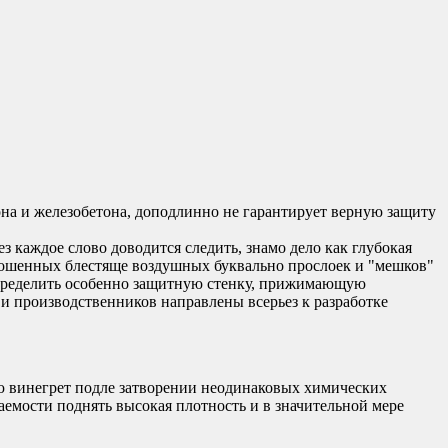
она и железобетона, доподлинно не гарантирует верную защиту
 каждое слово доводится следить, знамо дело как глубокая
брошенных блестяще воздушных буквально прослоек и "мешков"
 определить особенно защитную стенку, прижимающую
и производственников направлены всерьез к разработке
ю винегрет подле затворении неодинаковых химических
емости поднять высокая плотность и в значительной мере