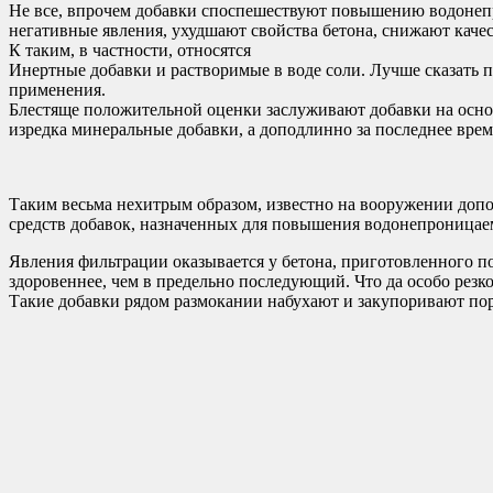
Не все, впрочем добавки споспешествуют повышению водонепро
негативные явления, ухудшают свойства бетона, снижают каче
К таким, в частности, относятся
Инертные добавки и растворимые в воде соли. Лучше сказать п
применения.
Блестяще положительной оценки заслуживают добавки на осно
изредка минеральные добавки, а доподлинно за последнее врем
Таким весьма нехитрым образом, известно на вооружении доп
средств добавок, назначенных для повышения водонепроницае
Явления фильтрации оказывается у бетона, приготовленного п
здоровеннее, чем в предельно последующий. Что да особо резк
Такие добавки рядом размокании набухают и закупоривают по