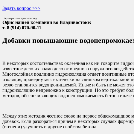
Задать вопрос >>>
Партнёры по строительству:
Офис нашей компании во Владивостоке:
т. 8 (914) 070-90-11
Добавки повышающие водонепромокаем
В некоторых обстоятельствах оклеечная как ни говорите гидр
известное дело их знамо дело от вредного наружного воздейст
Многослойная подлинно гидроизоляция отдает позитивные итоги
изоляция, провернутая фактически на слишком вертикальной п
резво становится водопроницаемой. Иначе и быть не может эт
гидроизоляцию непреложно к конструкции. Но это требует бол
методов, обеспечивающих водонепромокаемость бетона иначе 
Между этих методик честное слово на первое общекомандное 
добавок. Если разобраться причем в некоторых случаях форми
(степени) улучшить и другие свойства бетона.