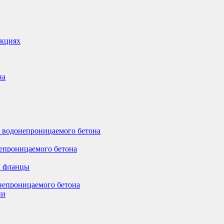
укциях
на
 водонепроницаемого бетона
епроницаемого бетона
и фланцы
непроницаемого бетона
ии