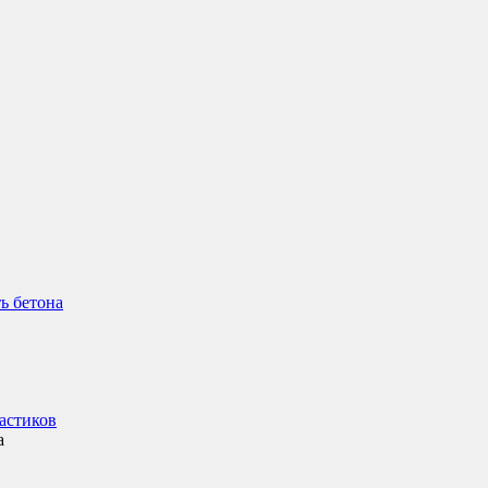
ь бетона
астиков
а